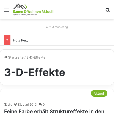
Menü
S
ARKM.marketing
Holz Pendelleuchten: Eleganz und Nachhaltigkeit für Ihr Zuhause
Startseite
/
3-D-Effekte
3-D-Effekte
Aktuell
djd
13. Juni 2013
0
Feine Farbe erhält Struktureffekte in den