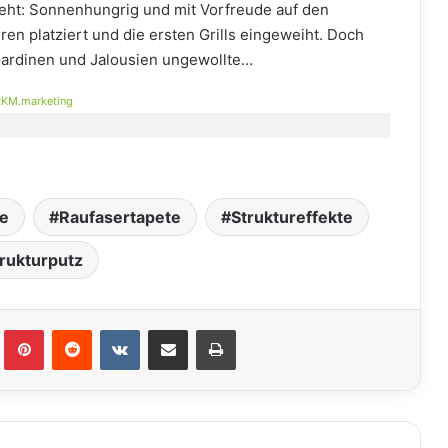
ieht: Sonnenhungrig und mit Vorfreude auf den
 platziert und die ersten Grills eingeweiht. Doch
Gardinen und Jalousien ungewollte…
KM.marketing
be
Raufasertapete
Struktureffekte
rukturputz
lr
Pinterest
Reddit
VKontakte
Teile per E-Mail
Drucken