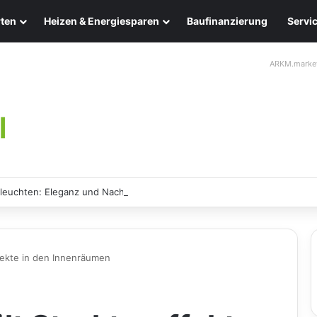
ten
Heizen & Energiesparen
Baufinanzierung
Servi
ARKM.marke
leuchten: Eleganz und Nachhaltigkeit für Ihr Zuhause
ffekte in den Innenräumen