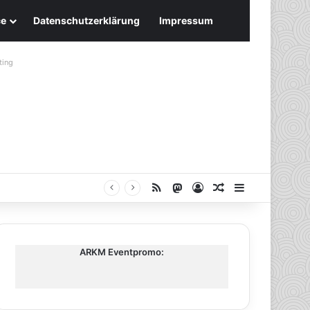
ce
Datenschutzerklärung
Impressum
ting
RSS
Mastodon
Anmelden
Zufälliger Artike
Sidebar
ARKM Eventpromo: