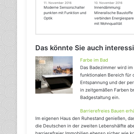
11. November 2016
10. November 2016
Moderne Sensorschalter
Innendämmung:
punkten mit Funktion und
Mineralische Baustoffe
Optik
verbinden Energiespar
mit Wohnqualität
Das könnte Sie auch interess
Farbe im Bad
Das Badezimmer wird im 
funktionalen Bereich für 
Entspannung und der per
in zeitgemäßen Farben br
Badgestaltung ein.
Barrierefreies Bauen erh
Im eigenen Haus den Ruhestand genießen, da
die Deutschen in der zweiten Lebenshälfte abe
barrierefreier Immobilien ebenso sicher wie 