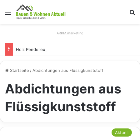
Menü
S
ARKM.marketing
Holz Pendelleuchten: Eleganz und Nachhaltigkeit für Ihr Zuhause
Startseite
/
Abdichtungen aus Flüssigkunststoff
Abdichtungen aus
Flüssigkunststoff
Aktuell