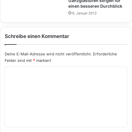
Ganzglastüren sorgen für
einen besseren Durchblick
6. Januar 2012
Schreibe einen Kommentar
Deine E-Mail-Adresse wird nicht veröffentlicht.
Erforderliche
Felder sind mit
*
markiert
K
o
m
m
e
n
t