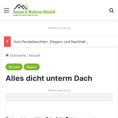
Menü
S
ARKM.marketing
Holz Pendelleuchten: Eleganz und Nachhaltigkeit für Ihr Zuhause
Startseite
/
Aktuell
Aktuell
Bauen
Alles dicht unterm Dach
ARKM.marketing