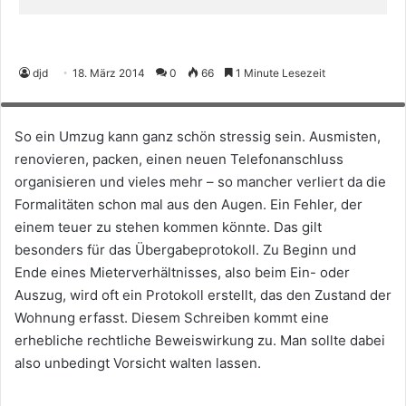
Wenn beim Umzug ein Übergabeprotokoll für die Wohnung erstellt wird,
djd
18. März 2014
0
66
1 Minute Lesezeit
sollte jedes Detail vermerkt werden. Foto: djd/Interessenverband
Mieterschutz e.V./thx
So ein Umzug kann ganz schön stressig sein. Ausmisten,
renovieren, packen, einen neuen Telefonanschluss
organisieren und vieles mehr – so mancher verliert da die
Formalitäten schon mal aus den Augen. Ein Fehler, der
einem teuer zu stehen kommen könnte. Das gilt
besonders für das Übergabeprotokoll. Zu Beginn und
Ende eines Mieterverhältnisses, also beim Ein- oder
Auszug, wird oft ein Protokoll erstellt, das den Zustand der
Wohnung erfasst. Diesem Schreiben kommt eine
erhebliche rechtliche Beweiswirkung zu. Man sollte dabei
also unbedingt Vorsicht walten lassen.