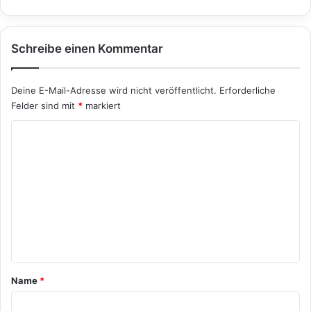
Schreibe einen Kommentar
Deine E-Mail-Adresse wird nicht veröffentlicht.
Erforderliche
Felder sind mit
*
markiert
K
o
m
m
e
n
t
a
Name
*
r