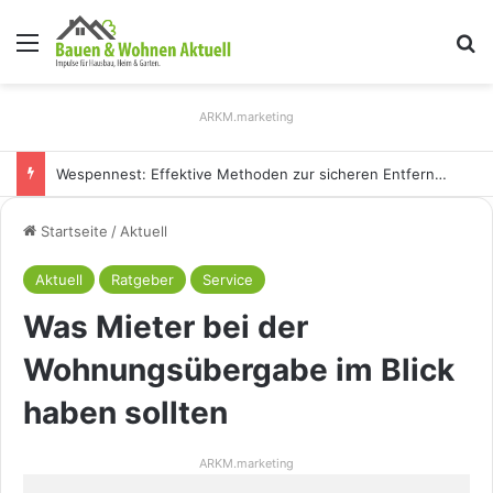
Menü
S
ARKM.marketing
Holz Pendelleuchten: Eleganz und Nachhaltigkeit für Ihr Zuhause
Startseite
/
Aktuell
Aktuell
Ratgeber
Service
Was Mieter bei der
Wohnungsübergabe im Blick
haben sollten
ARKM.marketing