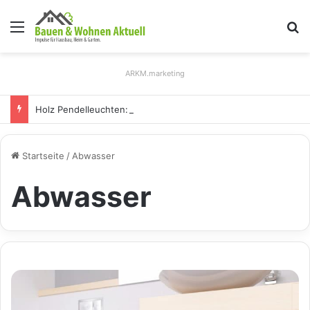
Menü
S
ARKM.marketing
Holz Pendelleuchten: Eleganz und Nachhaltigkeit für Ihr Zuhause
Startseite
/
Abwasser
Abwasser