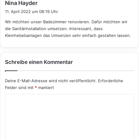
s
Nina Hayder
a
11. April 2022 um 08:19 Uhr
g
Wir möchten unser Badezimmer renovieren. Dafür möchten wir
t
die Sanitärinstallation umsetzen. Interessant, dass
:
Kleinhebebanlagen das Umsetzen sehr einfach gestalten lassen.
Schreibe einen Kommentar
Deine E-Mail-Adresse wird nicht veröffentlicht.
Erforderliche
Felder sind mit
*
markiert
K
o
m
m
e