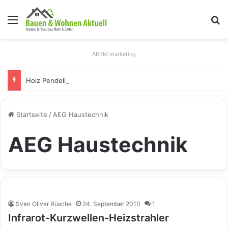
Menü
S
ARKM.marketing
Holz Pendelleuchten: Eleganz und Nachhaltigkeit für Ihr Zuhause
Startseite
/
AEG Haustechnik
AEG Haustechnik
Sven Oliver Rüsche
24. September 2010
1
Infrarot-Kurzwellen-Heizstrahler