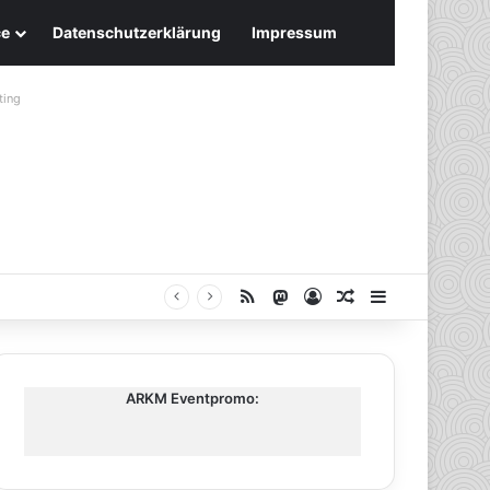
ce
Datenschutzerklärung
Impressum
ting
RSS
Mastodon
Anmelden
Zufälliger Artike
Sidebar
ARKM Eventpromo: