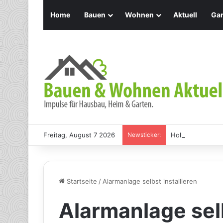
Home
Bauen
Wohnen
Aktuell
Gar
Freitag, August 7 2026
Newsticker:
Holz Pendelleuch
Startseite
/
Alarmanlage selbst installieren
Alarmanlage selb