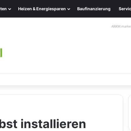
ten
Heizen & Energiesparen
Baufinanzierung
Servi
ARKM.marke
ten: Eleganz und Nachhaltigkeit für Ihr Zuhause
st installieren