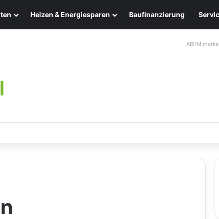
ten
Heizen & Energiesparen
Baufinanzierung
Servi
ARKM.marke
ten: Eleganz und Nachhaltigkeit für Ihr Zuhause
en