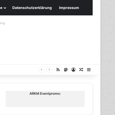
ce
Datenschutzerklärung
Impressum
ting
RSS
Mastodon
Anmelden
Zufälliger Artike
Sidebar
ARKM Eventpromo: