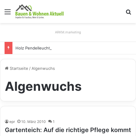
Menü
S
ARKM.marketing
Holz Pendelleuchten: Eleganz und Nachhaltigkeit für Ihr Zuhause
Startseite
/
Algenwuchs
Algenwuchs
epr
10. März 2010
1
Gartenteich: Auf die richtige Pflege kommt