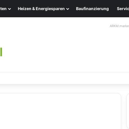
ten
Heizen & Energiesparen
Baufinanzierung
Servi
ARKM.marke
chten: Eleganz und Nachhaltigkeit für Ihr Zuhause