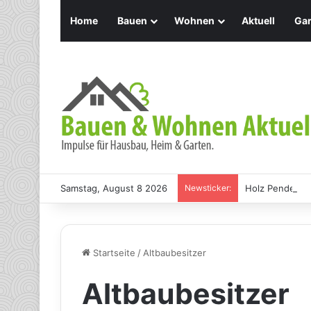
Home
Bauen
Wohnen
Aktuell
Gar
Samstag, August 8 2026
Newsticker:
Holz Pendelleu
Startseite
/
Altbaubesitzer
Altbaubesitzer