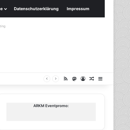
ce
Datenschutzerklärung
Impressum
ting
RSS
Mastodon
Anmelden
Zufälliger Artike
Sidebar
ARKM Eventpromo: