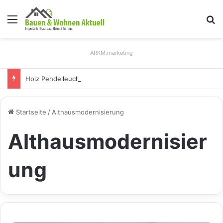
Menü
S
ARKM.marketing
Holz Pendelleuchten: Eleganz und Nachhaltigkeit für Ihr Zuhause
Startseite
/
Althausmodernisierung
Althausmodernisier
ung