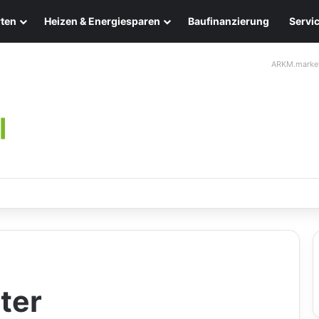
ten
Heizen & Energiesparen
Baufinanzierung
Servi
ARKM.marke
ten: Eleganz und Nachhaltigkeit für Ihr Zuhause
ter