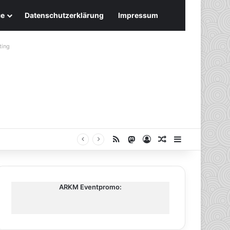
ce
Datenschutzerklärung
Impressum
ting
RSS
Mastodon
Anmelden
Zufälliger Artike
Sidebar
ARKM Eventpromo: