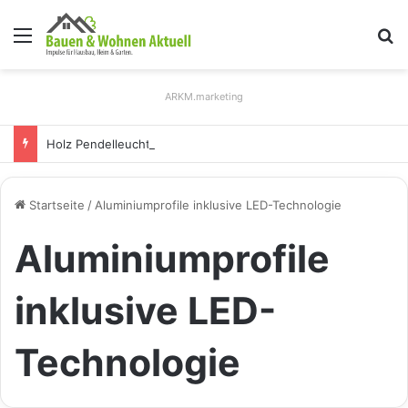
Menü
S
ARKM.marketing
Holz Pendelleuchten: Eleganz und Nachhaltigkeit für Ihr Zuhause
Startseite
/
Aluminiumprofile inklusive LED-Technologie
Aluminiumprofile
inklusive LED-
Technologie