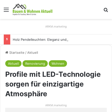
Menü
S
ARKM.marketing
Holz Pendelleuchten: Eleganz und Nachhaltigkeit für Ihr Zuhause
Startseite
/
Aktuell
Aktuell
Renovierung
Wohnen
Profile mit LED-Technologie
sorgen für einzigartige
Atmosphäre
ARKM.marketing