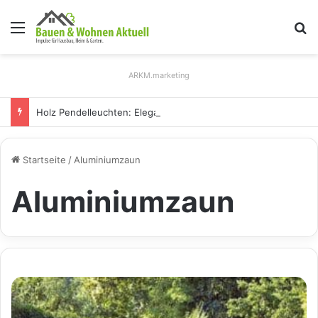
Menü
S
ARKM.marketing
Holz Pendelleuchten: Eleganz und Nachhaltigkeit für Ihr Zuhause
Startseite
/
Aluminiumzaun
Aluminiumzaun