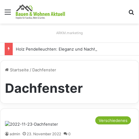
Menü
S
ARKM.marketing
Holz Pendelleuchten: Eleganz und Nachhaltigkeit für Ihr Zuhause
Startseite
/
Dachfenster
Dachfenster
Verschiedenes
admin
23. November 2022
0