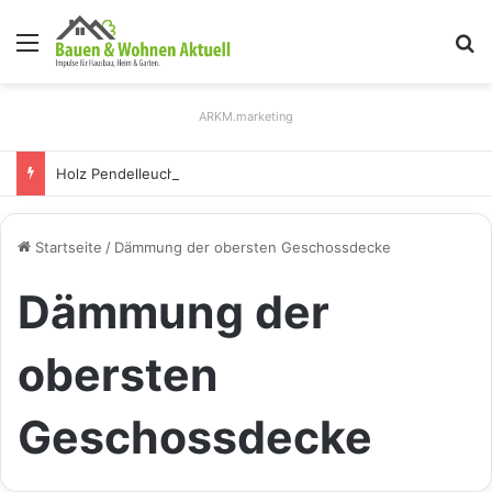
Menü
S
ARKM.marketing
Holz Pendelleuchten: Eleganz und Nachhaltigkeit für Ihr Zuhause
Startseite
/
Dämmung der obersten Geschossdecke
Dämmung der
obersten
Geschossdecke