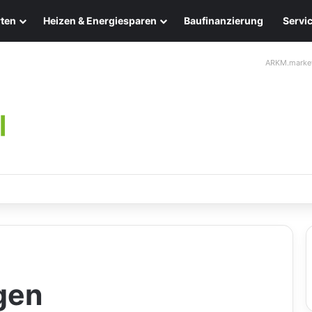
ten
Heizen & Energiesparen
Baufinanzierung
Servi
ARKM.marke
chten: Eleganz und Nachhaltigkeit für Ihr Zuhause
gen