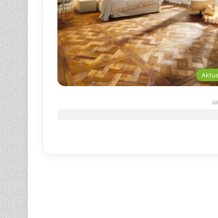
Aktue
AR