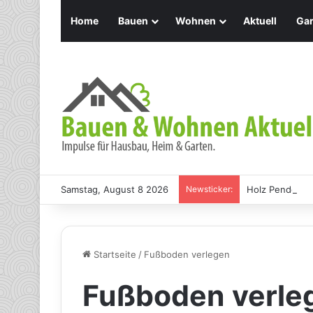
Home
Bauen
Wohnen
Aktuell
Gar
Samstag, August 8 2026
Newsticker:
Holz Pendelleu
Startseite
/
Fußboden verlegen
Fußboden verle