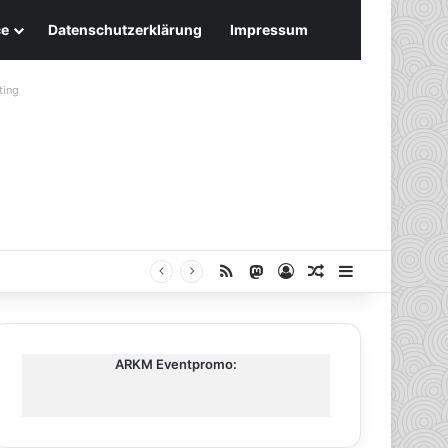
ce
Datenschutzerklärung
Impressum
ting
RSS
Mastodon
Anmelden
Zufälliger Artike
Sidebar
ARKM Eventpromo: