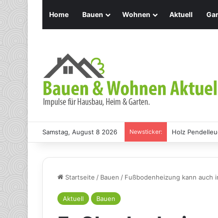
Home
Bauen
Wohnen
Aktuell
Gar
Samstag, August 8 2026
Newsticker:
Holz Pendelleu
Startseite
/
Bauen
/
Fußbodenheizung kann auch in
Aktuell
Bauen