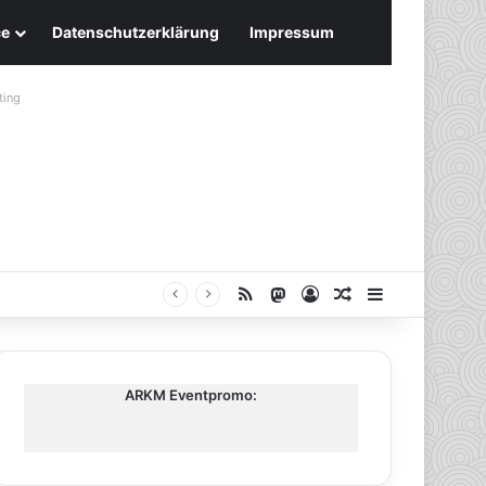
ce
Datenschutzerklärung
Impressum
ting
RSS
Mastodon
Anmelden
Zufälliger Artike
Sidebar
ARKM Eventpromo: