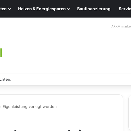
ten
Heizen & Energiesparen
Baufinanzierung
Servi
ARKM.marke
chten: Eleganz und Nachhaltigkeit für Ihr Zuhause
 Eigenleistung verlegt werden