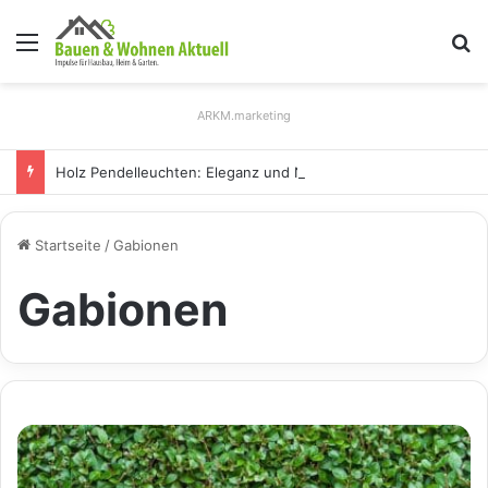
Menü
S
ARKM.marketing
Holz Pendelleuchten: Eleganz und Nachhaltigkeit für Ihr Zuhause
Startseite
/
Gabionen
Gabionen