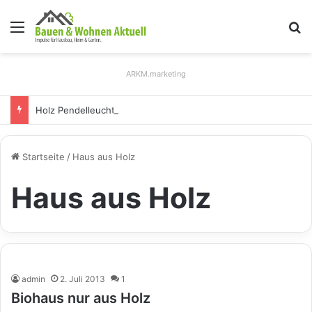
Menü
S
ARKM.marketing
Holz Pendelleuchten: Eleganz und Nachhaltigkeit für Ihr Zuhause
Startseite
/
Haus aus Holz
Haus aus Holz
admin
2. Juli 2013
1
Biohaus nur aus Holz