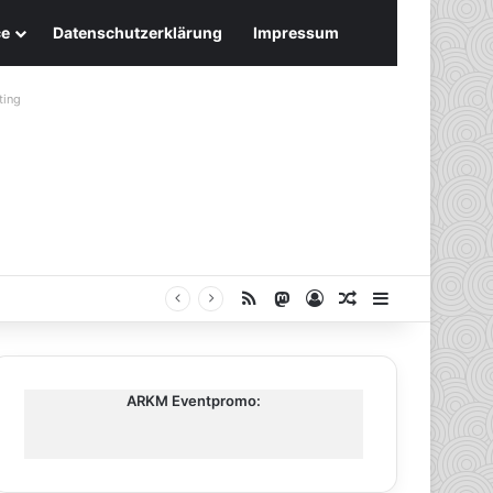
ce
Datenschutzerklärung
Impressum
ting
RSS
Mastodon
Anmelden
Zufälliger Artike
Sidebar
ARKM Eventpromo: