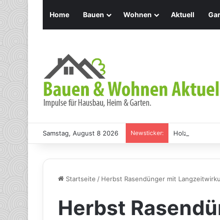
Home
Bauen
Wohnen
Aktuell
Gar
Samstag, August 8 2026
Newsticker:
Holz Pendelleu
Startseite
/
Herbst Rasendünger mit Langzeitwirk
Herbst Rasendü