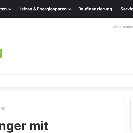
ten
Heizen & Energiesparen
Baufinanzierung
Servi
ARKM.marke
chten: Eleganz und Nachhaltigkeit für Ihr Zuhause
ung
nger mit