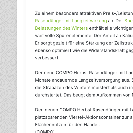
Zu einem besonders attraktiven Preis-/Leist
Rasendünger mit Langzeitwirkung
an. Der
Spe
Belastungen des Winters
enthält alle wichtig
wertvolle Spurenelemente. Der Anteil an Kali
Er sorgt gezielt für eine Stärkung der Zellstr
ebenso optimiert wie die Widerstandskraft ge
verbessert.
Der neue COMPO Herbst Rasendünger mit Lang
Monate andauernde Langzeitversorgung aus. So
die Strapazen des Winters meistert als auch i
durchstartet. Das beugt dem Aufkommen von M
Den neuen COMPO Herbst Rasendünger mit Lan
platzsparenden Viertel-Aktionscontainer zur 
Flächennutzen für den Handel.
(COMPO)