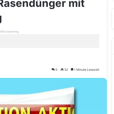
Rasendünger mit
g
KM.marketing
0
52
1 Minute Lesezeit