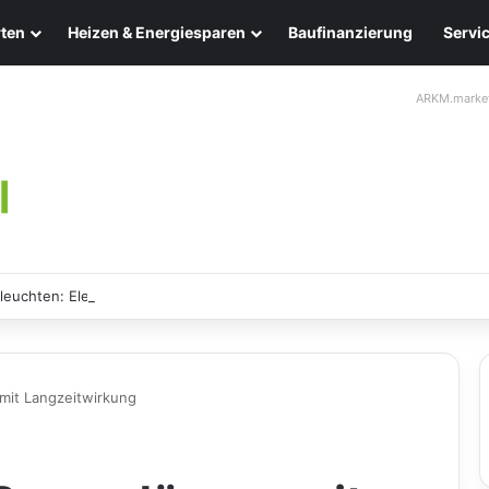
ten
Heizen & Energiesparen
Baufinanzierung
Servi
ARKM.marke
leuchten: Eleganz und Nachhaltigkeit für Ihr Zuhause
it Langzeitwirkung