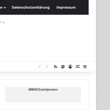
ce
Datenschutzerklärung
Impressum
ting
RSS
Mastodon
Anmelden
Zufälliger Artike
Sidebar
ARKM Eventpromo: