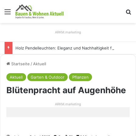
Menü
S
ARKM.marketing
Holz Pendelleuchten: Eleganz und Nachhaltigkeit für Ihr Zuhause
Startseite
/
Aktuell
Aktuell
Garten & Outdoor
Pflanzen
Blütenpracht auf Augenhöhe
ARKM.marketing