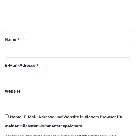
m
e
n
t
a
Name
*
r
*
E-Mail-Adresse
*
Website
Name, E-Mail-Adresse und Website in diesem Browser für
meinen nächsten Kommentar speichern.