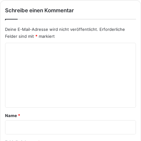
Schreibe einen Kommentar
Deine E-Mail-Adresse wird nicht veröffentlicht.
Erforderliche
Felder sind mit
*
markiert
K
o
m
m
e
n
t
a
Name
*
r
*