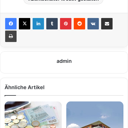
LinkedIn
Tumblr
Pinterest
Reddit
VKontakte
Teile per E-Mail
Drucken
admin
Ähnliche Artikel