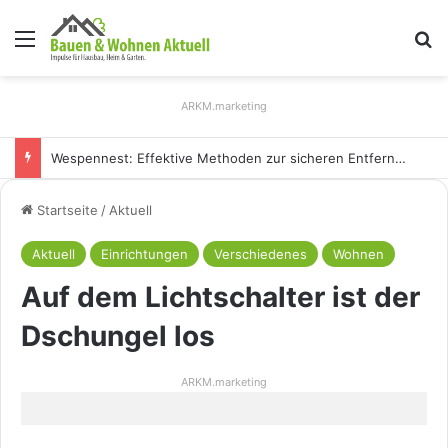
Menü
S
ARKM.marketing
Holz Pendelleuchten: Eleganz und Nachhaltigkeit für Ihr Zuhause
Startseite
/
Aktuell
Aktuell
Einrichtungen
Verschiedenes
Wohnen
Auf dem Lichtschalter ist der
Dschungel los
ARKM.marketing