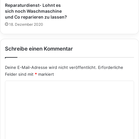
Reparaturdienst- Lohnt es
sich noch Waschmaschine
und Co reparieren zu lassen?
18. Dezember 2020
Schreibe einen Kommentar
Deine E-Mail-Adresse wird nicht veröffentlicht.
Erforderliche
Felder sind mit
*
markiert
K
o
m
m
e
n