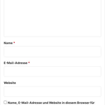
m
m
e
n
t
a
Name
*
r
*
E-Mail-Adresse
*
Website
Name, E-Mail-Adresse und Website in diesem Browser für