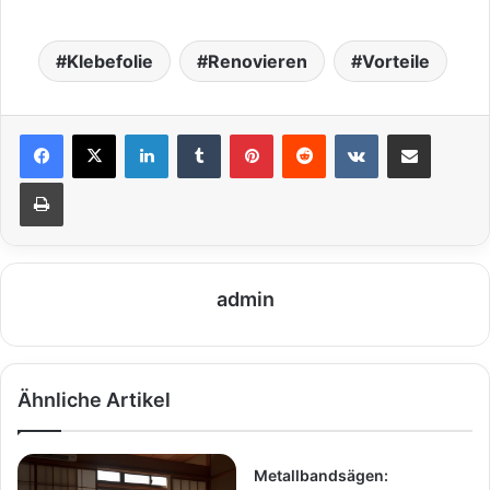
Klebefolie
Renovieren
Vorteile
LinkedIn
Tumblr
Pinterest
Reddit
VKontakte
Teile per E-Mail
Drucken
admin
Ähnliche Artikel
Metallbandsägen: