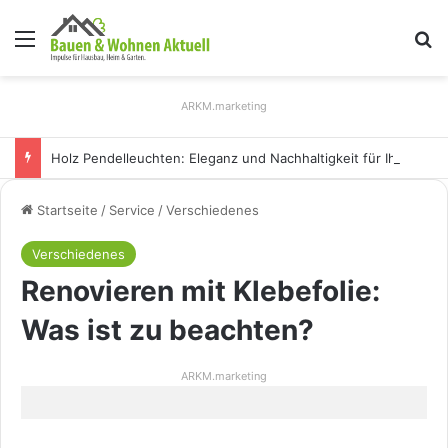
Menü
S
ARKM.marketing
Holz Pendelleuchten: Eleganz und Nachhaltigkeit für Ihr Zuhause
Startseite
/
Service
/
Verschiedenes
Verschiedenes
Renovieren mit Klebefolie:
Was ist zu beachten?
ARKM.marketing