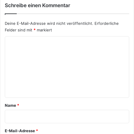
Schreibe einen Kommentar
Deine E-Mail-Adresse wird nicht veröffentlicht.
Erforderliche
Felder sind mit
*
markiert
K
o
m
m
e
n
t
a
Name
*
r
*
E-Mail-Adresse
*