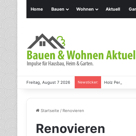
Home
Bauen
Wohnen
Aktuell
Gar
Freitag, August 7 2026
Newsticker:
Holz Pendelleuch
Startseite
/
Renovieren
Renovieren