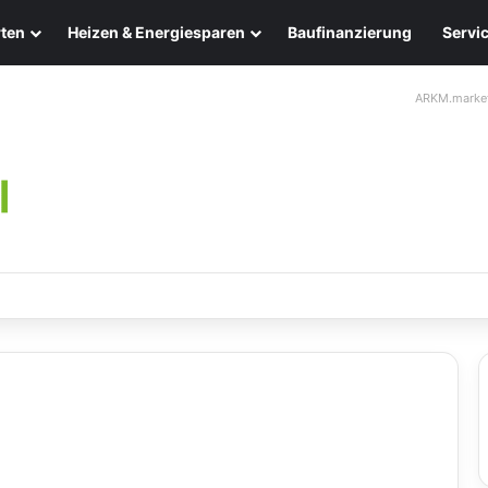
ten
Heizen & Energiesparen
Baufinanzierung
Servi
ARKM.marke
ten: Eleganz und Nachhaltigkeit für Ihr Zuhause