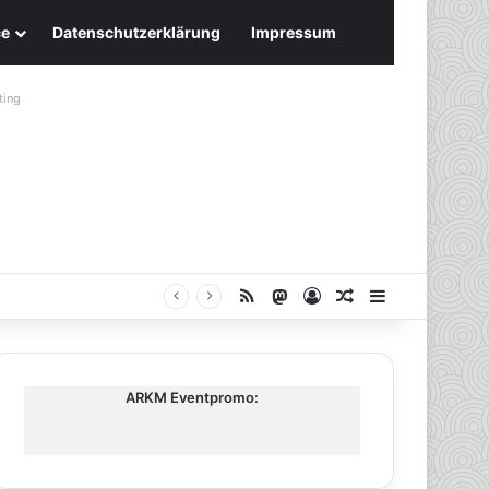
ce
Datenschutzerklärung
Impressum
ting
RSS
Mastodon
Anmelden
Zufälliger Artike
Sidebar
ARKM Eventpromo: