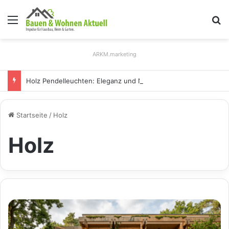
Menü
S
ARKM.marketing
Holz Pendelleuchten: Eleganz und Nachhaltigkeit für Ihr Zuhause
Startseite
/
Holz
Holz