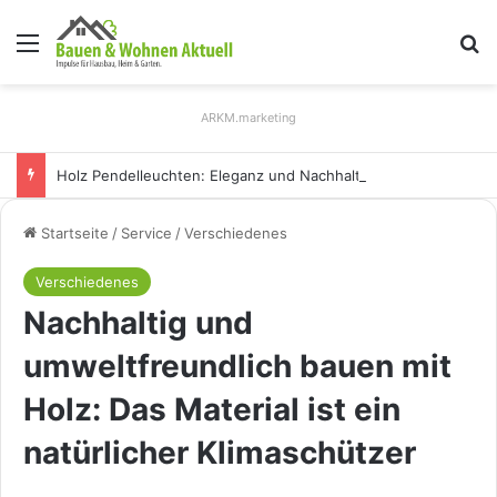
Menü
S
ARKM.marketing
Holz Pendelleuchten: Eleganz und Nachhaltigkeit für Ihr Zuhause
Startseite
/
Service
/
Verschiedenes
Verschiedenes
Nachhaltig und
umweltfreundlich bauen mit
Holz: Das Material ist ein
natürlicher Klimaschützer