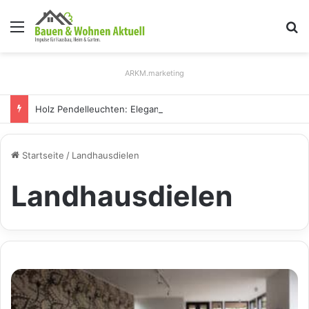
Menü
S
ARKM.marketing
Holz Pendelleuchten: Eleganz und Nachhaltigkeit für Ihr Zuhause
Startseite
/
Landhausdielen
Landhausdielen