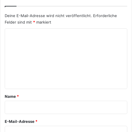
Deine E-Mail-Adresse wird nicht veröffentlicht.
Erforderliche
Felder sind mit
*
markiert
K
o
m
m
e
n
t
a
Name
*
r
*
E-Mail-Adresse
*