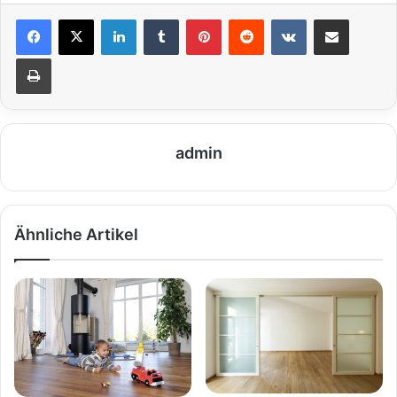
LinkedIn
Tumblr
Pinterest
Reddit
VKontakte
Teile per E-Mail
Drucken
admin
Ähnliche Artikel