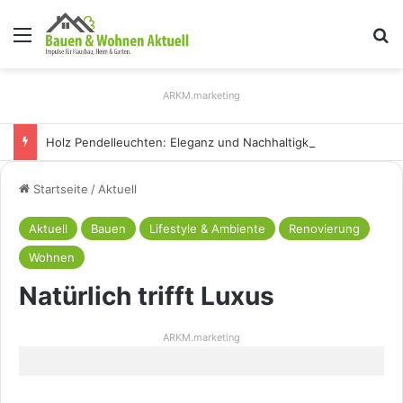
Menü
S
ARKM.marketing
Holz Pendelleuchten: Eleganz und Nachhaltigkeit für Ihr Zuhause
Startseite
/
Aktuell
Aktuell
Bauen
Lifestyle & Ambiente
Renovierung
Wohnen
Natürlich trifft Luxus
ARKM.marketing