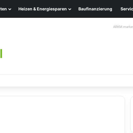
ten
Heizen & Energiesparen
Baufinanzierung
Servi
ARKM.marke
chten: Eleganz und Nachhaltigkeit für Ihr Zuhause