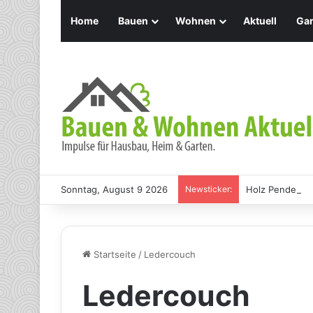
Home
Bauen
Wohnen
Aktuell
Gar
Sonntag, August 9 2026
Newsticker:
Holz Pendelleu
Startseite
/
Ledercouch
Ledercouch