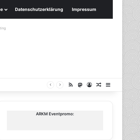
ce
Datenschutzerklärung
Impressum
ting
RSS
Mastodon
Anmelden
Zufälliger Artike
Sidebar
ARKM Eventpromo: