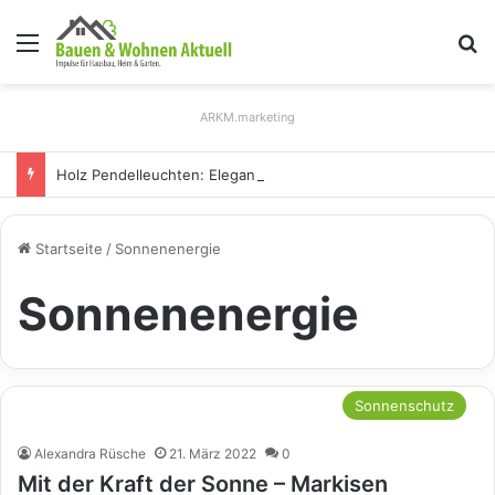
Menü
S
ARKM.marketing
Holz Pendelleuchten: Eleganz und Nachhaltigkeit für Ihr Zuhause
Startseite
/
Sonnenenergie
Sonnenenergie
Sonnenschutz
Alexandra Rüsche
21. März 2022
0
Mit der Kraft der Sonne – Markisen