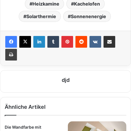
Heizkamine
Kachelofen
Solarthermie
Sonnenenergie
LinkedIn
Tumblr
Pinterest
Reddit
VKontakte
Teile per E-Mail
Drucken
djd
Ähnliche Artikel
Die Wandfarbe mit