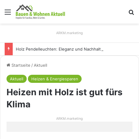
Menü
S
ARKM.marketing
Holz Pendelleuchten: Eleganz und Nachhaltigkeit für Ihr Zuhause
Startseite
/
Aktuell
Aktuell
Heizen & Energiesparen
Heizen mit Holz ist gut fürs
Klima
ARKM.marketing