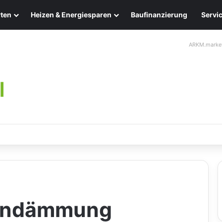
ten
Heizen & Energiesparen
Baufinanzierung
Servi
ARKM.marke
chten: Eleganz und Nachhaltigkeit für Ihr Zuhause
endämmung