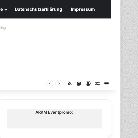
ce
Datenschutzerklärung
Impressum
ting
RSS
Mastodon
Anmelden
Zufälliger Artike
Sidebar
ARKM Eventpromo: