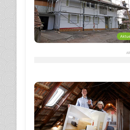
Aktue
AR