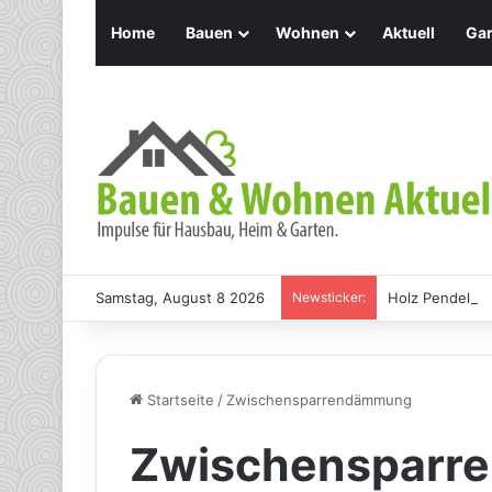
Home
Bauen
Wohnen
Aktuell
Gar
Samstag, August 8 2026
Newsticker:
Holz Pendelleu
Startseite
/
Zwischensparrendämmung
Zwischensparr