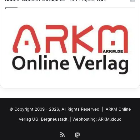
© Copyright 2009 - 2026, All Rights Reserved |
ARKM Online
Verlag UG, Bergneustadt.
| Webhosting:
ARKM.cloud
RSS
Mastodon