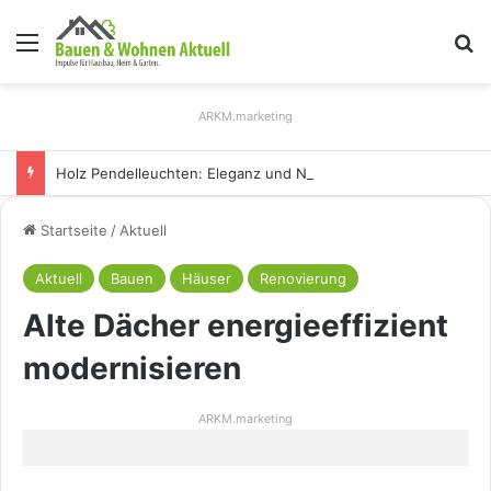
Menü
S
ARKM.marketing
Holz Pendelleuchten: Eleganz und Nachhaltigkeit für Ihr Zuhause
Startseite
/
Aktuell
Aktuell
Bauen
Häuser
Renovierung
Alte Dächer energieeffizient
modernisieren
ARKM.marketing