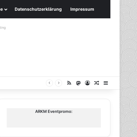
ce
Datenschutzerklärung
Impressum
ting
RSS
Mastodon
Anmelden
Zufälliger Artike
Sidebar
ARKM Eventpromo: