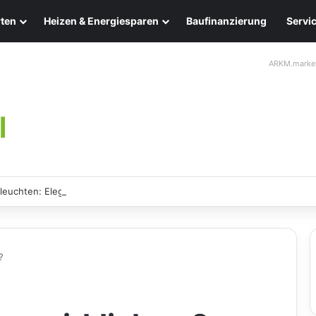
ten
Heizen & Energiesparen
Baufinanzierung
Servi
ARKM.marke
leuchten: Eleganz und Nachhaltigkeit für Ihr Zuhause
?