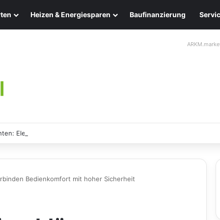
ten
Heizen & Energiesparen
Baufinanzierung
Servi
ARKM.marke
ten: Eleganz und Nachhaltigkeit für Ihr Zuhause
erbinden Bedienkomfort mit hoher Sicherheit