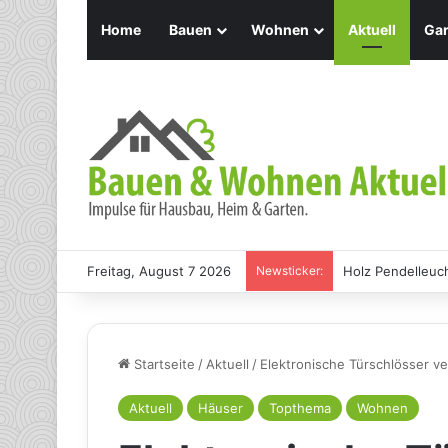
Home
Bauen
Wohnen
Aktuell
Gar
Freitag, August 7 2026
Newsticker:
Holz Pendelleuch
Startseite
/
Aktuell
/
Elektronische Türschlösser v
Aktuell
Häuser
Topthema
Wohnen