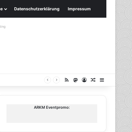
ce
Datenschutzerklärung
Impressum
ting
RSS
Mastodon
Anmelden
Zufälliger Artike
Sidebar
ARKM Eventpromo: