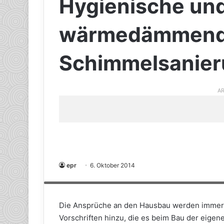
Hygienische und
wärmedämmen
Schimmelsanie
AR
epr
6. Oktober 2014
Schlank und leistungsfähig: In der nur 30 Millimeter dünnen
Wärmedämmung. (Foto: epr/Remmers)
Die Ansprüche an den Hausbau werden immer 
Vorschriften hinzu, die es beim Bau der eigen