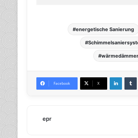
energetische Sanierung
Schimmelsaniersys
wärmedämmend
LinkedIn
Tumb
Facebook
X
epr