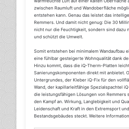
warmfeuchte Luft auf einer kalten Oberfläche 
zwischen Raumluft und Wandoberfläche möglich
entstehen kann. Genau das leistet das intell
Remmers. Und damit nicht genug: Die 30 Millim
nicht nur die Feuchtigkeit, sondern sind da
und schützt die Umwelt.
Somit entstehen bei minimalem Wandaufbau ei
eine fühlbar gesteigerte Wohnqualität dank d
Hinzu kommt, dass die iQ-Therm-Platten leich
Sanierungskomponenten direkt mit anbietet. 
Untergrundes, der Kleber iQ-Fix für den vollfl
Wand, der kapillarleitfähige Spezialspachtel 
die leistungsfähigen Lösungen von Remmers
den Kampf an. Wirkung, Langlebigkeit und Qual
Leidenschaft und Kraft in den Extremsport und
Bestandsgebäudes steckt. Weitere Informati