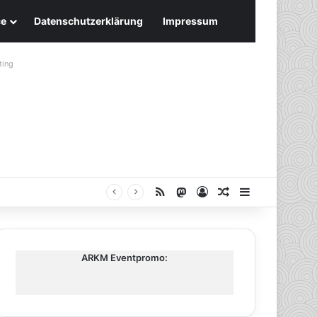
ce
Datenschutzerklärung
Impressum
ting
RSS
Mastodon
Anmelden
Zufälliger Artike
Sidebar
ARKM Eventpromo: