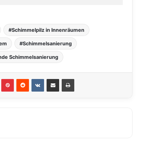
Schimmelpilz in Innenräumen
tem
Schimmelsanierung
e Schimmelsanierung
lr
Pinterest
Reddit
VKontakte
Teile per E-Mail
Drucken