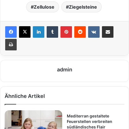
Zellulose
Ziegelsteine
LinkedIn
Tumblr
Pinterest
Reddit
VKontakte
Teile per E-Mail
Drucken
admin
Ähnliche Artikel
Mediterran gestaltete
Feuerstellen verbreiten
südländisches Flair