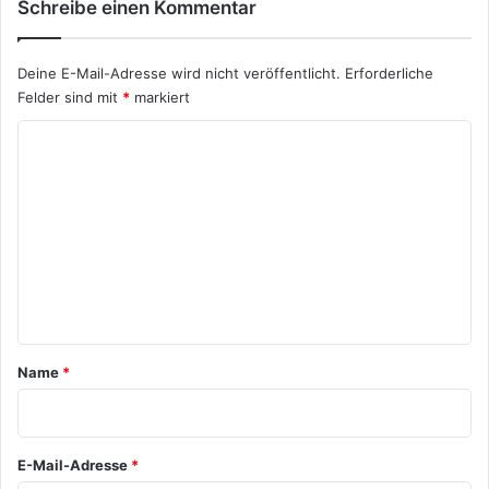
Schreibe einen Kommentar
Deine E-Mail-Adresse wird nicht veröffentlicht.
Erforderliche
Felder sind mit
*
markiert
K
o
m
m
e
n
t
a
Name
*
r
*
E-Mail-Adresse
*