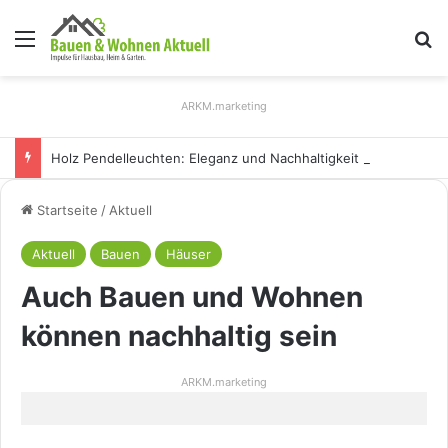
Menü
S
ARKM.marketing
Holz Pendelleuchten: Eleganz und Nachhaltigkeit für Ihr Zuhause
Startseite
/
Aktuell
Aktuell
Bauen
Häuser
Auch Bauen und Wohnen
können nachhaltig sein
ARKM.marketing