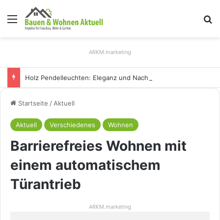
Menü
S
ARKM.marketing
Holz Pendelleuchten: Eleganz und Nachhaltigkeit für Ihr Zuhause
Startseite
/
Aktuell
Aktuell
Verschiedenes
Wohnen
Barrierefreies Wohnen mit
einem automatischem
Türantrieb
ARKM.marketing