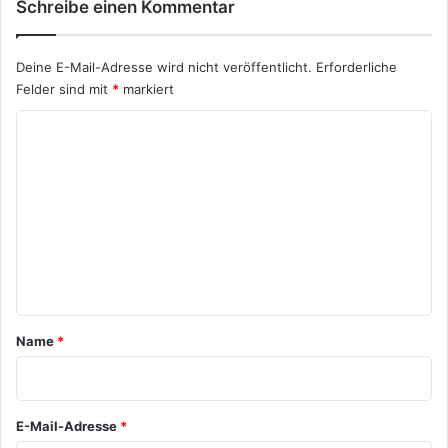
Schreibe einen Kommentar
Deine E-Mail-Adresse wird nicht veröffentlicht.
Erforderliche
Felder sind mit
*
markiert
K
o
m
m
e
n
t
a
Name
*
r
*
E-Mail-Adresse
*