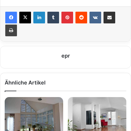
LinkedIn
Tumblr
Pinterest
Reddit
VKontakte
Teile per E-Mail
Drucken
epr
Ähnliche Artikel