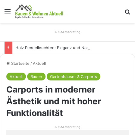
Menü
S
ARKM.marketing
Holz Pendelleuchten: Eleganz und Nachhaltigkeit für Ihr Zuhause
Startseite
/
Aktuell
Aktuell
Bauen
Gartenhäuser & Carports
Carports in moderner
Ästhetik und mit hoher
Funktionalität
ARKM.marketing