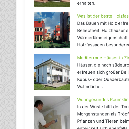
erhalten.
Was ist der beste Holzfa
Das Bauen mit Holz erfre
Beliebtheit. Holzhäuser 
Wärmedämmeigenschaft und
Holzfassaden besonderen
Mediterrane Häuser in Z
Häuser, die nach südeur
erfreuen sich großer Beli
Kubus- oder Quaderbaute
Walmdächer.
Wohngesundes Raumklima
In der Wüste hilft der Tau
Morgenstunden als Tröpf
Pflanzen und Tieren bei
entwickelt sich ebenfall