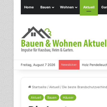
Home
Bauen
Wohnen
Aktuell
Gar
Freitag, August 7 2026
Newsticker:
Holz Pendelleuch
Startseite
/
Aktuell
/
Die beste Brandschutzverhind
Aktuell
Bauen
Häuser