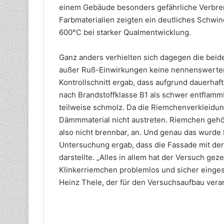
einem Gebäude besonders gefährliche Verbre
Farbmaterialien zeigten ein deutliches Schwi
600°C bei starker Qualmentwicklung.
Ganz anders verhielten sich dagegen die bei
außer Ruß-Einwirkungen keine nennenswerten
Kontrollschnitt ergab, dass aufgrund dauerha
nach Brandstoffklasse B1 als schwer entflamm
teilweise schmolz. Da die Riemchenverkleidung
Dämmmaterial nicht austreten. Riemchen gehör
also nicht brennbar, an. Und genau das wurde 
Untersuchung ergab, dass die Fassade mit d
darstellte. „Alles in allem hat der Versuch ge
Klinkerriemchen problemlos und sicher einges
Heinz Thele, der für den Versuchsaufbau veran