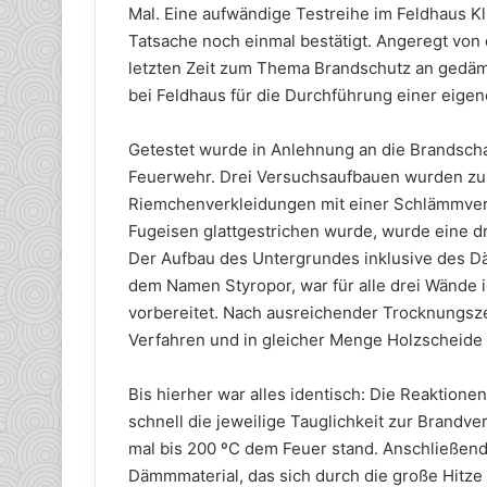
Mal. Eine aufwändige Testreihe im Feldhaus Kl
Tatsache noch einmal bestätigt. Angeregt von
letzten Zeit zum Thema Brandschutz an gedäm
bei Feldhaus für die Durchführung einer eige
Getestet wurde in Anlehnung an die Brandsch
Feuerwehr. Drei Versuchsaufbauen wurden zu
Riemchenverkleidungen mit einer Schlämmverf
Fugeisen glattgestrichen wurde, wurde eine d
Der Aufbau des Untergrundes inklusive des D
dem Namen Styropor, war für alle drei Wände 
vorbereitet. Nach ausreichender Trocknungsz
Verfahren und in gleicher Menge Holzscheide 
Bis hierher war alles identisch: Die Reaktione
schnell die jeweilige Tauglichkeit zur Brandve
mal bis 200 ºC dem Feuer stand. Anschließen
Dämmmaterial, das sich durch die große Hitze 