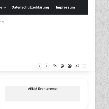
ce
Datenschutzerklärung
Impressum
ting
RSS
Mastodon
Anmelden
Zufälliger Artike
Sidebar
ARKM Eventpromo: