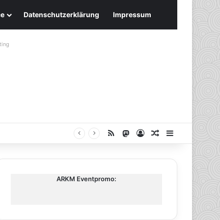
ce
Datenschutzerklärung
Impressum
ting
RSS
Mastodon
Anmelden
Zufälliger Artike
Sidebar
ARKM Eventpromo: