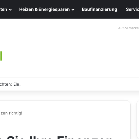
ten
Heizen & Energiesparen
Baufinanzierung
Servi
ARKM.marke
chten: Eleganz und Nachhaltigkeit für Ihr Zuhause
zen richtig!