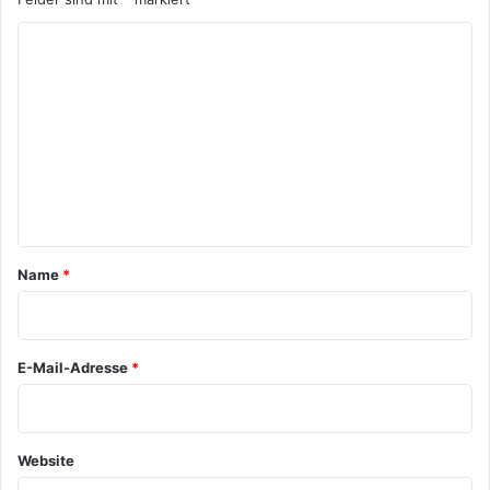
K
o
m
m
e
n
t
a
Name
*
r
*
E-Mail-Adresse
*
Website