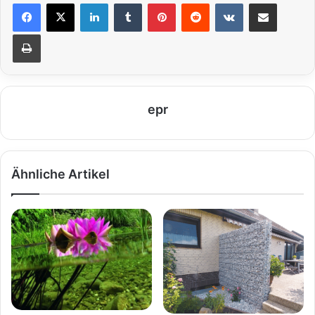
LinkedIn
Tumblr
Pinterest
Reddit
VKontakte
Teile per E-Mail
Drucken
epr
Ähnliche Artikel