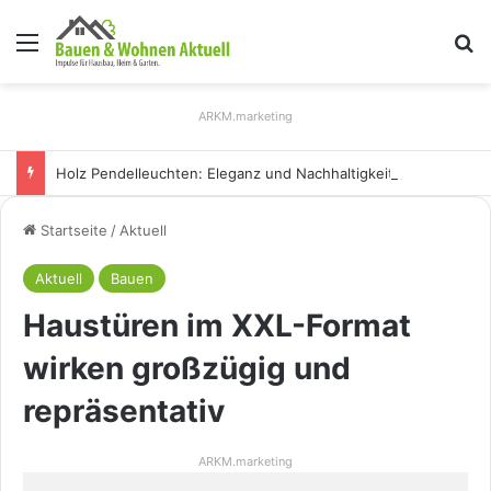
Menü
S
ARKM.marketing
Holz Pendelleuchten: Eleganz und Nachhaltigkeit für Ihr Zuhause
Startseite
/
Aktuell
Aktuell
Bauen
Haustüren im XXL-Format
wirken großzügig und
repräsentativ
ARKM.marketing