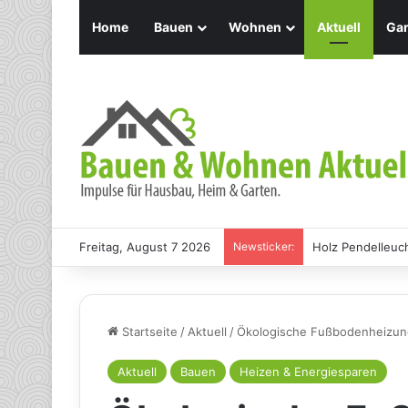
Home
Bauen
Wohnen
Aktuell
Gar
Freitag, August 7 2026
Newsticker:
Holz Pendelleuch
Startseite
/
Aktuell
/
Ökologische Fußbodenheizung
Aktuell
Bauen
Heizen & Energiesparen