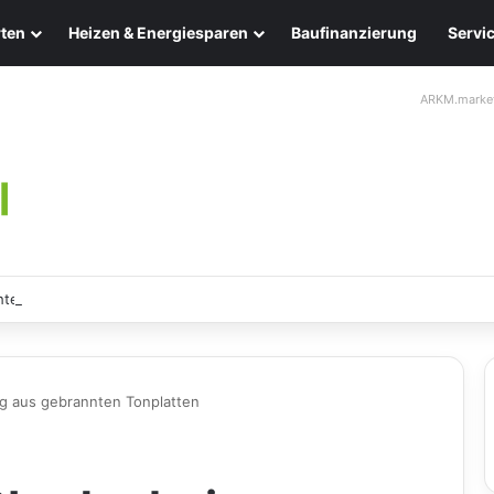
ten
Heizen & Energiesparen
Baufinanzierung
Servi
ARKM.marke
ten: Eleganz und Nachhaltigkeit für Ihr Zuhause
 aus gebrannten Tonplatten