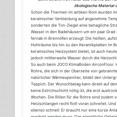
ökologische Material d
Schon die Thermen im antiken Rom wurden mi
keramischer Verkleidung auf angenehme Tempe
sonderten die Ton-Ziegel eine behagliche Stra
Wasser in den Badehäusern um ein paar Grad 
fernab in Brennöfen erzeugt: Die heißen, auf
Hohlräume bis hin zu den Keramikplatten im B
keramisches Heizsystem bietet, ist auch heute
jedoch mittlerweile Wasser durch die Heizsch
So auch beim JOCO KlimaBoden AirconFloor. 
Rohre, die sich in der Oberseite von gebrannt
natürlicher Wärmespeicher, bildet den Untergr
Teppich. Der Wunschbelag kann direkt auf den
keine Estrichschicht nötig ist, die erst austro
Wochen. Die Rillen für die Rohre sind zudem 
Heizschlangen recht flott voran schreitet. Un
ebenso schnell: Er braucht nur eine kurze Anlau
erwärmt werden muss. Das eigentliche Gehe