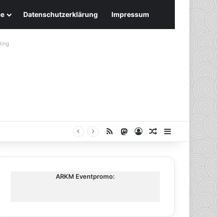
ce
Datenschutzerklärung
Impressum
ting
RSS
Mastodon
Anmelden
Zufälliger Artike
Sidebar
ARKM Eventpromo: