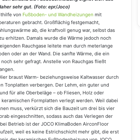
aher sehr gut. (Foto: epr/Joco)
thilfe von
Fußboden- und Wandheizungen
mit
raturen gebracht. Großflächig festgemacht,
hlungswärme ab, die kraftvoll genug war, selbst das
zu erhitzen. Damals wurde die Wärme jedoch noch
steigenden Rauchgase leitete man durch meterlange
oden oder an der Wand. Die sanfte Wärme, die ein
 noch sehr gefragt. Anstelle von Rauchgas fließt
langen.
Hier braust Warm- beziehungsweise Kaltwasser durch
en Tonplatten verbergen. Der Lehm, ein guter und
und für alle Oberbeläge – ob Fliesen, Holz oder
 keramischen Formplatten verlegt werden. Weil dabei
cknen muss, verkürzt sich die Bauzeit um drei bis vier
vorab eingeschnitten, sodass auch das Verlegen der
d bei Betrieb ist der JOCO KlimaBoden AirconFloor
fzeit, weil es keine Estrichschicht mehr gibt, die erst
imnis der keramischen Fußbodenheizung von JOCO